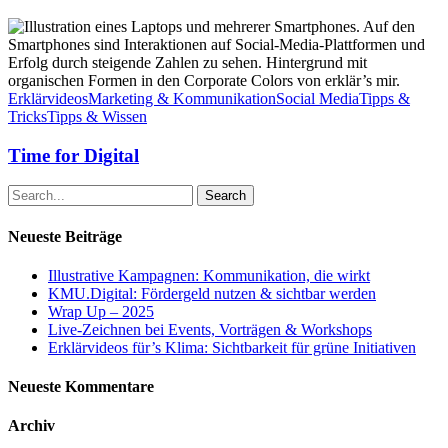
Time
for
Digital
Erklärvideos
Marketing & Kommunikation
Social Media
Tipps &
Tricks
Tipps & Wissen
Time for Digital
Search
Neueste Beiträge
Illustrative Kampagnen: Kommunikation, die wirkt
KMU.Digital: Fördergeld nutzen & sichtbar werden
Wrap Up – 2025
Live-Zeichnen bei Events, Vorträgen & Workshops
Erklärvideos für’s Klima: Sichtbarkeit für grüne Initiativen
Neueste Kommentare
Archiv