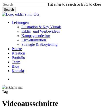
Skip
Hit enter to search or ESC to close
to
Search
main
Close
content
Search
Menu
Leistungen
Illustration & Key Visuals
Erklär- und Werbevideos
Kampagnendesign
Live-Illustration
Strategie & Storytelling
Pakete
Kreation
Portfolio
Team
Blog
Kontakt
linkedin
youtube
instagram
Tag
Videoausschnitte