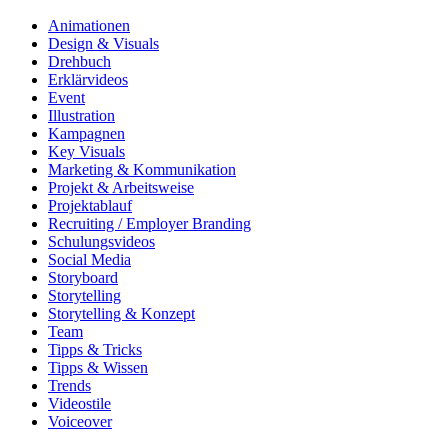
Animationen
Design & Visuals
Drehbuch
Erklärvideos
Event
Illustration
Kampagnen
Key Visuals
Marketing & Kommunikation
Projekt & Arbeitsweise
Projektablauf
Recruiting / Employer Branding
Schulungsvideos
Social Media
Storyboard
Storytelling
Storytelling & Konzept
Team
Tipps & Tricks
Tipps & Wissen
Trends
Videostile
Voiceover