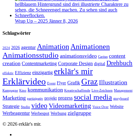
Wrap Up – 2025
Jänner 8, 2026
Schlagwörter
Animation
Animationen
agentur
2026
2024
Animationsstudio
animationsvideo
content
Caritas
Drehbuch
creation
Contentmarketing
Corporate Design
digital
erklär's mir
einzigartig
Effizienz
effektiv
Erklärvideo
Graz
Illustration
Grafik
Flyer
Event
kommunikation
Kampagne
Kino
Kreativschaffende
Live-Zeichnen
Management
social media
Marketing
prozess
projekt
partizipativ
storyboard
video
Videomarketing
Strategie
Website
Studio
Voice Over
zielgruppe
Werbeagentur
Werbespot
Werbung
© 2026 erklär's mir.
facebook