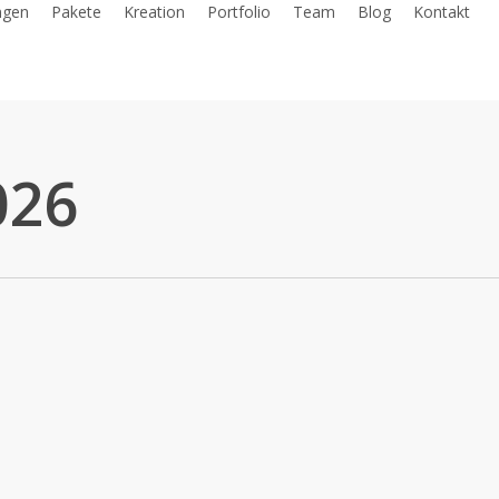
ngen
Pakete
Kreation
Portfolio
Team
Blog
Kontakt
026
weise
Tipps & Tricks
Tipps & Wissen
Trends