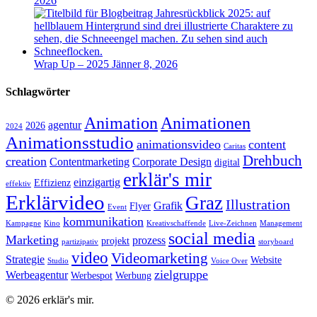
2026
Wrap Up – 2025
Jänner 8, 2026
Schlagwörter
Animation
Animationen
agentur
2026
2024
Animationsstudio
animationsvideo
content
Caritas
Drehbuch
creation
Contentmarketing
Corporate Design
digital
erklär's mir
einzigartig
Effizienz
effektiv
Erklärvideo
Graz
Illustration
Grafik
Flyer
Event
kommunikation
Kampagne
Kino
Kreativschaffende
Live-Zeichnen
Management
social media
Marketing
prozess
projekt
partizipativ
storyboard
video
Videomarketing
Strategie
Website
Studio
Voice Over
zielgruppe
Werbeagentur
Werbespot
Werbung
© 2026 erklär's mir.