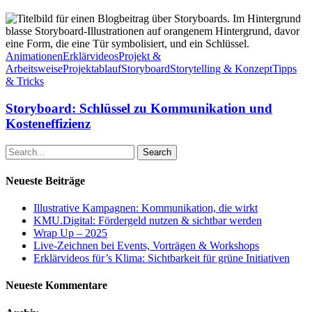
Storyboard:
Schlüssel
zu
Kommunikation
Animationen
Erklärvideos
Projekt &
und
Arbeitsweise
Projektablauf
Storyboard
Storytelling & Konzept
Tipps
Kosteneffizienz
& Tricks
Storyboard: Schlüssel zu Kommunikation und
Kosteneffizienz
Search
Neueste Beiträge
Illustrative Kampagnen: Kommunikation, die wirkt
KMU.Digital: Fördergeld nutzen & sichtbar werden
Wrap Up – 2025
Live-Zeichnen bei Events, Vorträgen & Workshops
Erklärvideos für’s Klima: Sichtbarkeit für grüne Initiativen
Neueste Kommentare