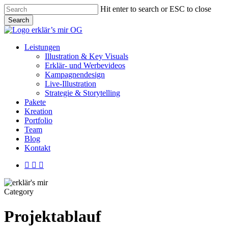
Skip
Hit enter to search or ESC to close
to
Search
main
Close
content
Search
Menu
Leistungen
Illustration & Key Visuals
Erklär- und Werbevideos
Kampagnendesign
Live-Illustration
Strategie & Storytelling
Pakete
Kreation
Portfolio
Team
Blog
Kontakt
linkedin
youtube
instagram
Category
Projektablauf