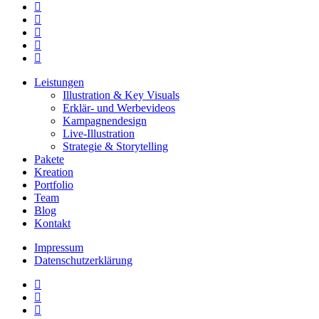
facebook
linkedin
youtube
instagram
email
Close
Leistungen
Menu
Illustration & Key Visuals
Erklär- und Werbevideos
Kampagnendesign
Live-Illustration
Strategie & Storytelling
Pakete
Kreation
Portfolio
Team
Blog
Kontakt
Impressum
Datenschutzerklärung
linkedin
youtube
instagram