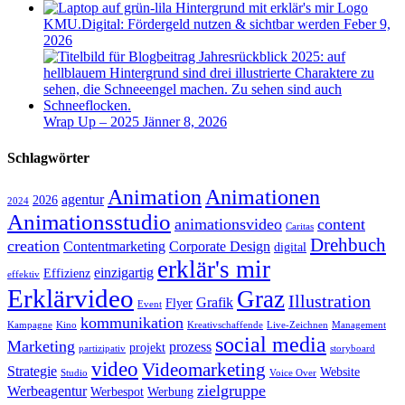
KMU.Digital: Fördergeld nutzen & sichtbar werden
Feber 9,
2026
Wrap Up – 2025
Jänner 8, 2026
Schlagwörter
Animation
Animationen
agentur
2026
2024
Animationsstudio
animationsvideo
content
Caritas
Drehbuch
creation
Contentmarketing
Corporate Design
digital
erklär's mir
einzigartig
Effizienz
effektiv
Erklärvideo
Graz
Illustration
Grafik
Flyer
Event
kommunikation
Kampagne
Kino
Kreativschaffende
Live-Zeichnen
Management
social media
Marketing
prozess
projekt
partizipativ
storyboard
video
Videomarketing
Strategie
Website
Studio
Voice Over
zielgruppe
Werbeagentur
Werbespot
Werbung