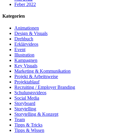
Feber 2022
Kategorien
Animationen
Design & Visuals
Drehbuch
Erklärvideos
Event
Illustration
Kampagnen
Key Visuals
Marketing & Kommunikation
Projekt & Arbeitsweise
Projektablauf
Recruiting / Employer Branding
Schulungsvideos
Social Media
Storyboard
Storytelling
Storytelling & Konzept
Team
Tipps & Tricks
Tipps & Wissen