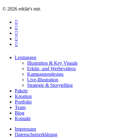
© 2026 erklär's mir.
facebook
linkedin
youtube
instagram
email
Close
Leistungen
Menu
Illustration & Key Visuals
Erklär- und Werbevideos
Kampagnendesign
Live-Illustration
Strategie & Storytelling
Pakete
Kreation
Portfolio
Team
Blog
Kontakt
Impressum
Datenschutzerklärung