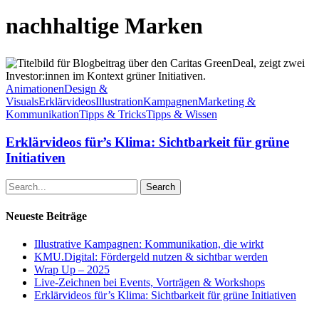
nachhaltige Marken
Erklärvideos
für’s
Klima:
Animationen
Design &
Sichtbarkeit
Visuals
Erklärvideos
Illustration
Kampagnen
Marketing &
für
Kommunikation
Tipps & Tricks
Tipps & Wissen
grüne
Initiativen
Erklärvideos für’s Klima: Sichtbarkeit für grüne
Initiativen
Search
Neueste Beiträge
Illustrative Kampagnen: Kommunikation, die wirkt
KMU.Digital: Fördergeld nutzen & sichtbar werden
Wrap Up – 2025
Live-Zeichnen bei Events, Vorträgen & Workshops
Erklärvideos für’s Klima: Sichtbarkeit für grüne Initiativen