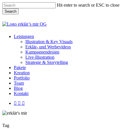
Skip
Hit enter to search or ESC to close
to
Search
main
content
Close
Search
Menu
Leistungen
Illustration & Key Visuals
Erklär- und Werbevideos
Kampagnendesign
Live-Illustration
Strategie & Storytelling
Pakete
Kreation
Portfolio
Team
Blog
Kontakt
linkedin
youtube
instagram
Tag