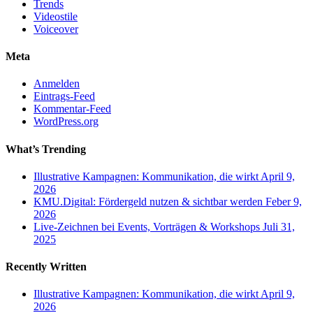
Trends
Videostile
Voiceover
Meta
Anmelden
Eintrags-Feed
Kommentar-Feed
WordPress.org
What’s Trending
Illustrative Kampagnen: Kommunikation, die wirkt
April 9,
2026
KMU.Digital: Fördergeld nutzen & sichtbar werden
Feber 9,
2026
Live-Zeichnen bei Events, Vorträgen & Workshops
Juli 31,
2025
Recently Written
Illustrative Kampagnen: Kommunikation, die wirkt
April 9,
2026