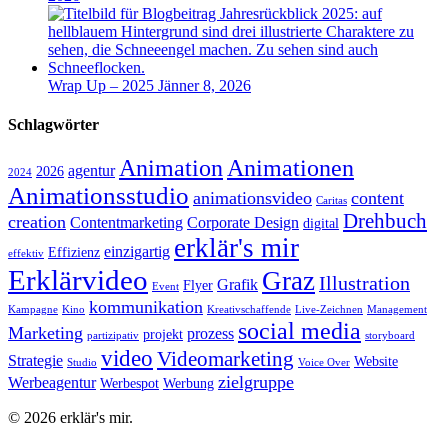
Wrap Up – 2025
Jänner 8, 2026
Schlagwörter
Animation
Animationen
agentur
2026
2024
Animationsstudio
animationsvideo
content
Caritas
Drehbuch
creation
Contentmarketing
Corporate Design
digital
erklär's mir
einzigartig
Effizienz
effektiv
Erklärvideo
Graz
Illustration
Grafik
Flyer
Event
kommunikation
Kampagne
Kino
Kreativschaffende
Live-Zeichnen
Management
social media
Marketing
prozess
projekt
partizipativ
storyboard
video
Videomarketing
Strategie
Website
Studio
Voice Over
zielgruppe
Werbeagentur
Werbespot
Werbung
© 2026 erklär's mir.