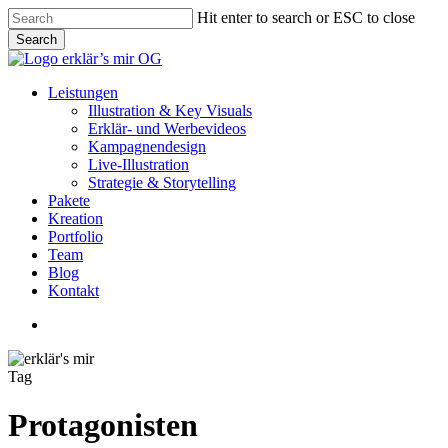
Skip
Hit enter to search or ESC to close
to
Search
main
Close
content
Search
Menu
Leistungen
Illustration & Key Visuals
Erklär- und Werbevideos
Kampagnendesign
Live-Illustration
Strategie & Storytelling
Pakete
Kreation
Portfolio
Team
Blog
Kontakt
linkedin
youtube
instagram
Tag
Protagonisten