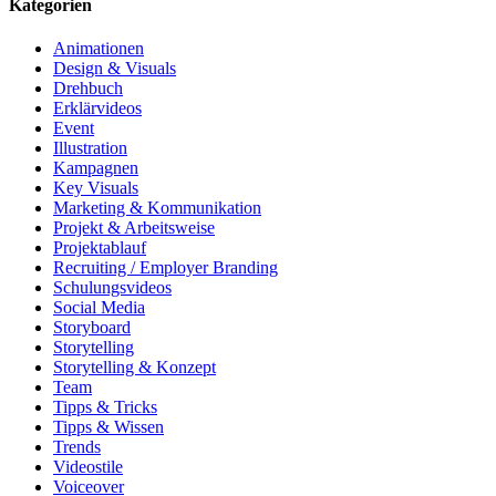
Kategorien
Animationen
Design & Visuals
Drehbuch
Erklärvideos
Event
Illustration
Kampagnen
Key Visuals
Marketing & Kommunikation
Projekt & Arbeitsweise
Projektablauf
Recruiting / Employer Branding
Schulungsvideos
Social Media
Storyboard
Storytelling
Storytelling & Konzept
Team
Tipps & Tricks
Tipps & Wissen
Trends
Videostile
Voiceover