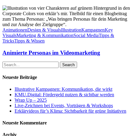
Animierte
Personas
im
Videomarketing
Animationen
Design & Visuals
Illustration
Kampagnen
Key
Visuals
Marketing & Kommunikation
Social Media
Tipps &
Tricks
Tipps & Wissen
Animierte Personas im Videomarketing
Search
Neueste Beiträge
Illustrative Kampagnen: Kommunikation, die wirkt
KMU.Digital: Fördergeld nutzen & sichtbar werden
Wrap Up – 2025
Live-Zeichnen bei Events, Vorträgen & Workshops
Erklärvideos für’s Klima: Sichtbarkeit für grüne Initiativen
Neueste Kommentare
Archiv