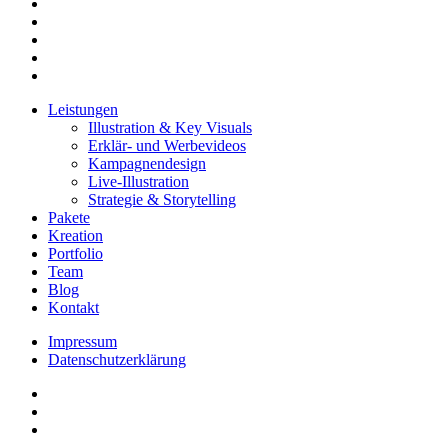
facebook
linkedin
youtube
instagram
email
Close
Leistungen
Menu
Illustration & Key Visuals
Erklär- und Werbevideos
Kampagnendesign
Live-Illustration
Strategie & Storytelling
Pakete
Kreation
Portfolio
Team
Blog
Kontakt
Impressum
Datenschutzerklärung
linkedin
youtube
instagram