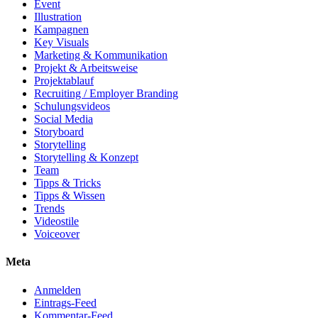
Event
Illustration
Kampagnen
Key Visuals
Marketing & Kommunikation
Projekt & Arbeitsweise
Projektablauf
Recruiting / Employer Branding
Schulungsvideos
Social Media
Storyboard
Storytelling
Storytelling & Konzept
Team
Tipps & Tricks
Tipps & Wissen
Trends
Videostile
Voiceover
Meta
Anmelden
Eintrags-Feed
Kommentar-Feed