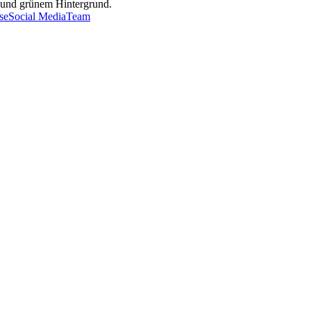
se
Social Media
Team