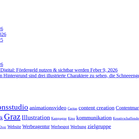
26
026
25
26
gital: Fördergeld nutzen & sichtbar werden
Feber 9, 2026
onsstudio
animationsvideo
content creation
Contentmar
Caritas
Graz
Illustration
kommunikation
ik
Kampagne
Kino
Kreativschaffende
zielgruppe
Werbeagentur
Website
Werbespot
Werbung
Over