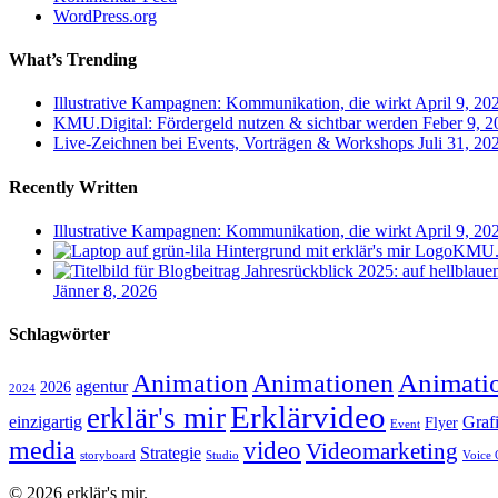
WordPress.org
What’s Trending
Illustrative Kampagnen: Kommunikation, die wirkt
April 9, 20
KMU.Digital: Fördergeld nutzen & sichtbar werden
Feber 9, 2
Live-Zeichnen bei Events, Vorträgen & Workshops
Juli 31, 20
Recently Written
Illustrative Kampagnen: Kommunikation, die wirkt
April 9, 20
KMU.Di
Jänner 8, 2026
Schlagwörter
Animati
Animation
Animationen
agentur
2026
2024
Erklärvideo
erklär's mir
einzigartig
Graf
Flyer
Event
media
video
Videomarketing
Strategie
storyboard
Studio
Voice 
© 2026 erklär's mir.