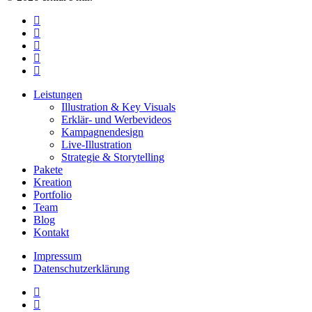
facebook
linkedin
youtube
instagram
email
Close
Leistungen
Menu
Illustration & Key Visuals
Erklär- und Werbevideos
Kampagnendesign
Live-Illustration
Strategie & Storytelling
Pakete
Kreation
Portfolio
Team
Blog
Kontakt
Impressum
Datenschutzerklärung
linkedin
youtube