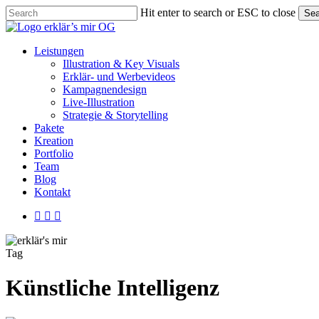
Skip
Hit enter to search or ESC to close
Sea
to
Close
main
Search
content
Menu
Leistungen
Illustration & Key Visuals
Erklär- und Werbevideos
Kampagnendesign
Live-Illustration
Strategie & Storytelling
Pakete
Kreation
Portfolio
Team
Blog
Kontakt
linkedin
youtube
instagram
Tag
Künstliche Intelligenz