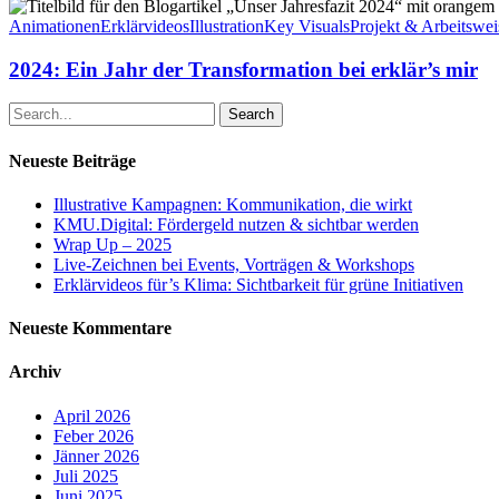
2024:
Ein
Animationen
Erklärvideos
Illustration
Key Visuals
Projekt & Arbeitswei
Jahr
der
2024: Ein Jahr der Transformation bei erklär’s mir
Transformation
bei
Search
erklär’s
mir
Neueste Beiträge
Illustrative Kampagnen: Kommunikation, die wirkt
KMU.Digital: Fördergeld nutzen & sichtbar werden
Wrap Up – 2025
Live-Zeichnen bei Events, Vorträgen & Workshops
Erklärvideos für’s Klima: Sichtbarkeit für grüne Initiativen
Neueste Kommentare
Archiv
April 2026
Feber 2026
Jänner 2026
Juli 2025
Juni 2025