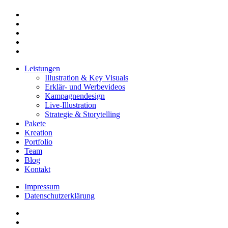
facebook
linkedin
youtube
instagram
email
Close
Leistungen
Menu
Illustration & Key Visuals
Erklär- und Werbevideos
Kampagnendesign
Live-Illustration
Strategie & Storytelling
Pakete
Kreation
Portfolio
Team
Blog
Kontakt
Impressum
Datenschutzerklärung
linkedin
youtube