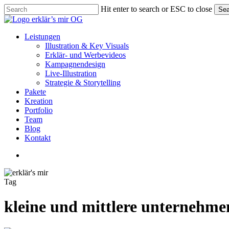
Skip
Hit enter to search or ESC to close
Sea
to
Close
main
Search
content
Menu
Leistungen
Illustration & Key Visuals
Erklär- und Werbevideos
Kampagnendesign
Live-Illustration
Strategie & Storytelling
Pakete
Kreation
Portfolio
Team
Blog
Kontakt
linkedin
youtube
instagram
Tag
kleine und mittlere unternehme