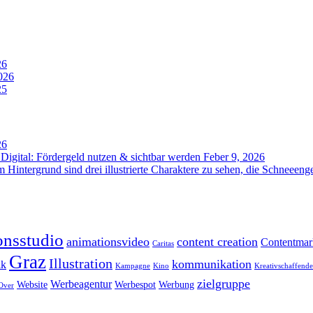
26
026
25
26
gital: Fördergeld nutzen & sichtbar werden
Feber 9, 2026
onsstudio
animationsvideo
content creation
Contentmar
Caritas
Graz
Illustration
kommunikation
ik
Kampagne
Kino
Kreativschaffende
zielgruppe
Werbeagentur
Website
Werbespot
Werbung
Over