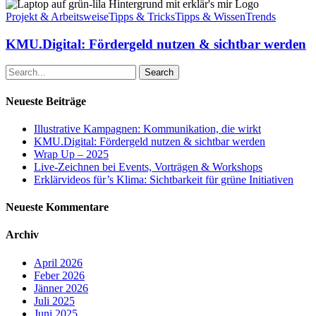
KMU.Digital:
Fördergeld
Projekt & Arbeitsweise
Tipps & Tricks
Tipps & Wissen
Trends
nutzen
&
KMU.Digital: Fördergeld nutzen & sichtbar werden
sichtbar
werden
Search
Neueste Beiträge
Illustrative Kampagnen: Kommunikation, die wirkt
KMU.Digital: Fördergeld nutzen & sichtbar werden
Wrap Up – 2025
Live-Zeichnen bei Events, Vorträgen & Workshops
Erklärvideos für’s Klima: Sichtbarkeit für grüne Initiativen
Neueste Kommentare
Archiv
April 2026
Feber 2026
Jänner 2026
Juli 2025
Juni 2025