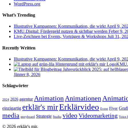
WordPress.org
What’s Trending
Illustrative Kampagnen: Kommunikation, die wirkt
April 9, 20
KMU.Digital: Fördergeld nutzen & sichtbar werden
Feber 9, 2
Live-Zeichnen bei Events, Vorträgen & Workshops
Juli 31, 20
Recently Written
Illustrative Kampagnen: Kommunikation, die wirkt
April 9, 20
KMU.Di
Jänner 8, 2026
Schlagwörter
Animati
Animation
Animationen
agentur
2026
2024
Erklärvideo
erklär's mir
einzigartig
Graf
Flyer
Event
media
video
Videomarketing
Strategie
storyboard
Studio
Voice 
© 2026 erklär's mir.