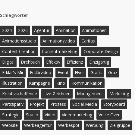
Schlagwörter
2024
2026
Agentur
Animation
Animationen
Animationsstudio
Animationsvideo
Caritas
Content Creation
Contentmarketing
Corporate Design
Digital
Drehbuch
Effektiv
Effizienz
Einzigartig
Erklär's Mir
Erklärvideo
Event
Flyer
Grafik
Graz
Illustration
Kampagne
Kino
Kommunikation
Kreativschaffende
Live-Zeichnen
Management
Marketing
Partizipativ
Projekt
Prozess
Social Media
Storyboard
Strategie
Studio
Video
Videomarketing
Voice Over
Website
Werbeagentur
Werbespot
Werbung
Zielgruppe