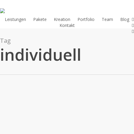
Skip
to
main
l
Leistungen
Pakete
Kreation
Portfolio
Team
Blog
y
Kontakt
content
i
Tag
individuell
Storytelling
und
Drehbuch