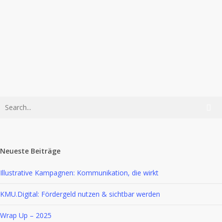
Workshop
Drehbuch
Storytelling
Storytelling & Konzept
Team
Tipps & Tricks
Tipps & Wissen
Storytelling und Drehbuch
Workshop
Neueste Beiträge
Illustrative Kampagnen: Kommunikation, die wirkt
KMU.Digital: Fördergeld nutzen & sichtbar werden
Wrap Up – 2025