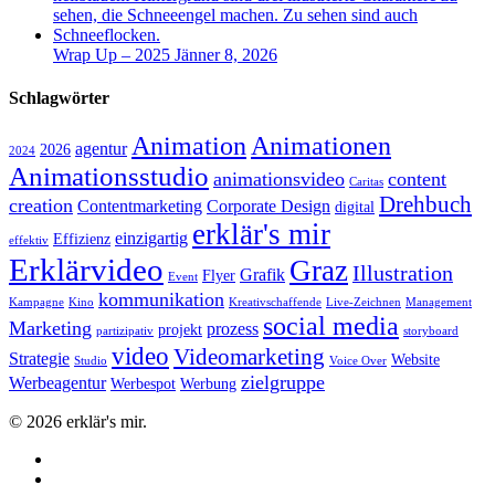
Wrap Up – 2025
Jänner 8, 2026
Schlagwörter
Animation
Animationen
agentur
2026
2024
Animationsstudio
animationsvideo
content
Caritas
Drehbuch
creation
Contentmarketing
Corporate Design
digital
erklär's mir
einzigartig
Effizienz
effektiv
Erklärvideo
Graz
Illustration
Grafik
Flyer
Event
kommunikation
Kampagne
Kino
Kreativschaffende
Live-Zeichnen
Management
social media
Marketing
prozess
projekt
partizipativ
storyboard
video
Videomarketing
Strategie
Website
Studio
Voice Over
zielgruppe
Werbeagentur
Werbespot
Werbung
© 2026 erklär's mir.
facebook
linkedin