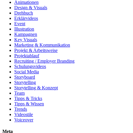
Animationen
Design & Visuals
Drehbuch
Erklärvideos
Event
Illustration
Kampagnen
Key Visuals
Marketing & Kommunikation
Projekt & Arbeitsweise
Projektablauf
Recruiting / Employer Branding
Schulungsvideos
Social Media
Storyboard
Storytelling
Storytelling & Konzept
Team
Tipps & Tricks
Tipps & Wissen
Trends
Videostile
Voiceover
Meta