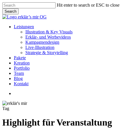
Skip
Hit enter to search or ESC to close
to
Search
main
Close
content
Search
Menu
Leistungen
Illustration & Key Visuals
Erklär- und Werbevideos
Kampagnendesign
Live-Illustration
Strategie & Storytelling
Pakete
Kreation
Portfolio
Team
Blog
Kontakt
linkedin
youtube
instagram
Tag
Highlight für Veranstaltung