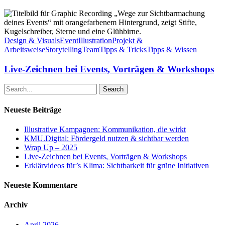
Live-
Zeichnen
bei
Events,
Design & Visuals
Event
Illustration
Projekt &
Vorträgen
Arbeitsweise
Storytelling
Team
Tipps & Tricks
Tipps & Wissen
&
Workshops
Live-Zeichnen bei Events, Vorträgen & Workshops
Search
Neueste Beiträge
Illustrative Kampagnen: Kommunikation, die wirkt
KMU.Digital: Fördergeld nutzen & sichtbar werden
Wrap Up – 2025
Live-Zeichnen bei Events, Vorträgen & Workshops
Erklärvideos für’s Klima: Sichtbarkeit für grüne Initiativen
Neueste Kommentare
Archiv
April 2026