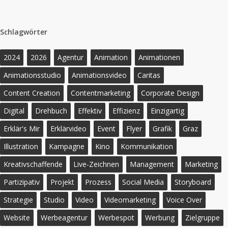
Schlagwörter
2024
2026
Agentur
Animation
Animationen
Animationsstudio
Animationsvideo
Caritas
Content Creation
Contentmarketing
Corporate Design
Digital
Drehbuch
Effektiv
Effizienz
Einzigartig
Erklär's Mir
Erklärvideo
Event
Flyer
Grafik
Graz
Illustration
Kampagne
Kino
Kommunikation
Kreativschaffende
Live-Zeichnen
Management
Marketing
Partizipativ
Projekt
Prozess
Social Media
Storyboard
Strategie
Studio
Video
Videomarketing
Voice Over
Website
Werbeagentur
Werbespot
Werbung
Zielgruppe