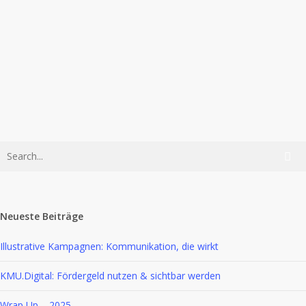
Erklärvideos
Marketing & Kommunikation
Social Media
Tipps & Tricks
Tipps & Wissen
Time for Digital
Neueste Beiträge
Illustrative Kampagnen: Kommunikation, die wirkt
KMU.Digital: Fördergeld nutzen & sichtbar werden
Wrap Up – 2025