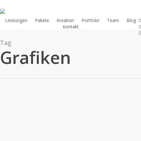
Skip
to
main
l
Leistungen
Pakete
Kreation
Portfolio
Team
Blog
y
Kontakt
content
i
Tag
Grafiken
Time
for
Digital