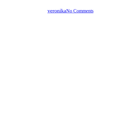
By
veronika
No Comments