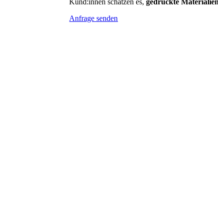
Kund:innen schätzen es,
gedruckte Materialie
Anfrage senden