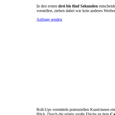
In den ersten
drei bis fünf Sekunden
entscheide
vorstellen, ziehen dabei wie kein anderes Werbe
Anfrage senden
Roll-Ups vermitteln potenziellen Kund:innen ein
Blick. Durch die relativ große Fläche ist dein
Ca