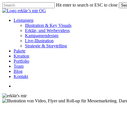
Skip
Hit enter to search or ESC to close
Sea
to
Close
main
Search
content
Menu
Leistungen
Illustration & Key Visuals
Erklär- und Werbevideos
Kampagnendesign
Live-Illustration
Strategie & Storytelling
Pakete
Kreation
Portfolio
Team
Blog
Kontakt
linkedin
youtube
instagram
Animationen
Design & Visuals
E