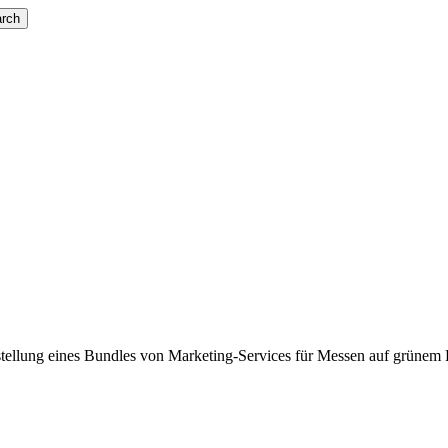
rch
rklärvideos
Event
Key Visuals
Marketing & Kommunikatio
So gelingt dein Messe-Marketin