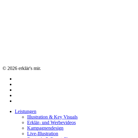
© 2026 erklär's mir.
facebook
linkedin
youtube
instagram
email
Close
Leistungen
Menu
Illustration & Key Visuals
Erklär- und Werbevideos
Kampagnendesign
Live-Illustration