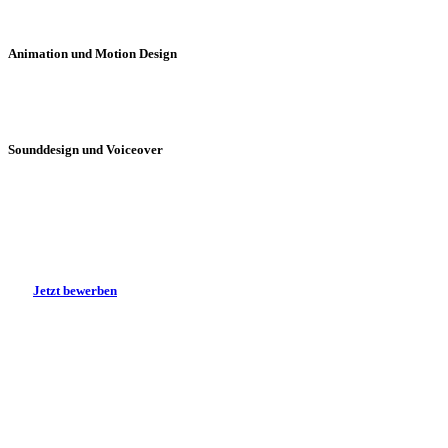
Animation und Motion Design
Für Bewegung, Mimik & Gestik hast du ein gutes Gespür. Animation is
Sounddesign und Voiceover
Du hast ein Händchen für Soundeffekte, Musik und Komposition? Oder 
J
e
t
z
t
b
e
w
e
r
b
e
n