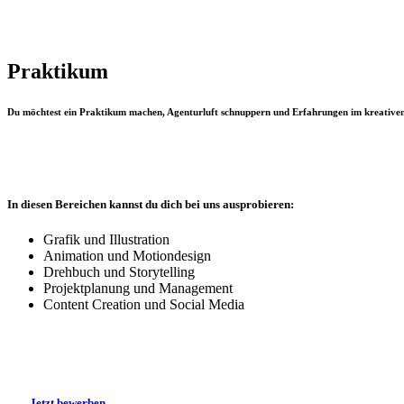
Praktikum
Du möchtest ein Praktikum machen, Agenturluft schnuppern und Erfahrungen im kreativen 
In diesen Bereichen kannst du dich bei uns ausprobieren:
Grafik und Illustration
Animation und Motiondesign
Drehbuch und Storytelling
Projektplanung und Management
Content Creation und Social Media
J
e
t
z
t
b
e
w
e
r
b
e
n