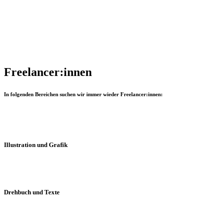
Freelancer:innen
In folgenden Bereichen suchen wir immer wieder Freelancer:innen:
Illustration und Grafik
Du liebst es digital zu zeichnen und beherrscht alle gängigen Grafi
Drehbuch und Texte
Geschichten erzählen, Storytelling im Bereich Marketing und SEO-kon