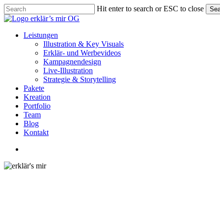
Skip
Hit enter to search or ESC to close
Sea
to
Close
main
Search
content
Menu
Leistungen
Illustration & Key Visuals
Erklär- und Werbevideos
Kampagnendesign
Live-Illustration
Strategie & Storytelling
Pakete
Kreation
Portfolio
Team
Blog
Kontakt
linkedin
youtube
instagram